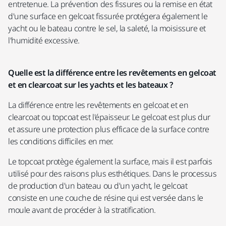
entretenue. La prévention des fissures ou la remise en état
Region / State
d'une surface en gelcoat fissurée protégera également le
yacht ou le bateau contre le sel, la saleté, la moisissure et
l'humidité excessive.
City
Quelle est la différence entre les revêtements en gelcoat
et en clearcoat sur les yachts et les bateaux ?
La différence entre les revêtements en gelcoat et en
Postal Code
clearcoat ou topcoat est l'épaisseur. Le gelcoat est plus dur
et assure une protection plus efficace de la surface contre
les conditions difficiles en mer.
Business Area
Le topcoat protège également la surface, mais il est parfois
utilisé pour des raisons plus esthétiques. Dans le processus
de production d'un bateau ou d'un yacht, le gelcoat
consiste en une couche de résine qui est versée dans le
Number of Employees
moule avant de procéder à la stratification.