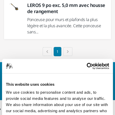
LEROS 9 po exc. 5,0 mm avec housse
de rangement
Ponceuse pour murs et plafonds la plus
légère et la plus avancée. Cette ponceuse
sans...
1
Contactez-nous
Vous souhaitez en savoir plus ?
Prenez contact avec
This website uses cookies
nous
et notre équipe d'experts répondra à vos
questions.
We use cookies to personalise content and ads, to
provide social media features and to analyse our traffic.
We also share information about your use of our site with
Produits
Savoir-Faire
our social media, advertising and analytics partners who