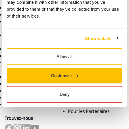
may combine it with other information that you’ve
Outils Électroportatifs
Secteurs
provided to them or that they’ve collected from your use
Ponçage Sans Poussière
Applications
of their services.
Abrasifs et Pâtes de
Solutions
Polissage
Accessoires et
Show details
Consommables
Superabrasifs
Top Brands
Allow all
Support
Compagnie
Customize
Téléchargements
Qui Sommes-Nous ?
Conditions de la Garantie
Nous Contacter
Service Client
Actualités
Deny
Centre d'Aide
Carrière
Application myMirka
Pour les Médias
Pour les Partenaires
Trouvez-nous