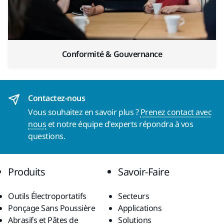
Conformité & Gouvernance
Contactez-nous
Vous souhaitez en savoir plus ?
Prenez contact avec
nous
et notre équipe d'experts répondra à vos
questions.
Produits
Savoir-Faire
Outils Électroportatifs
Secteurs
Ponçage Sans Poussière
Applications
Abrasifs et Pâtes de
Solutions