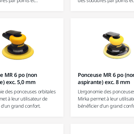
es par points et...
des soudures par points et.
e MR 6 po (non
Ponceuse MR 6 po (no
e) exc. 5,0 mm
aspirante) exc. 8 mm
ie des ponceuses orbitales
L'ergonomie des ponceuses
et à leur utilisateur de
Mirka permet à leur utilisa
 d'un grand confort.
bénéficier d'un grand confo