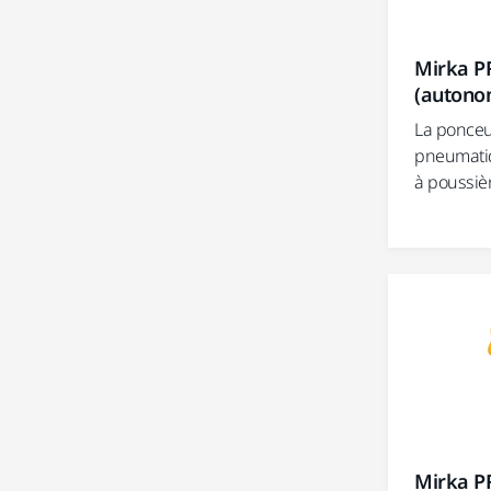
Mirka P
(autono
La ponceus
pneumati
à poussièr
Mirka P