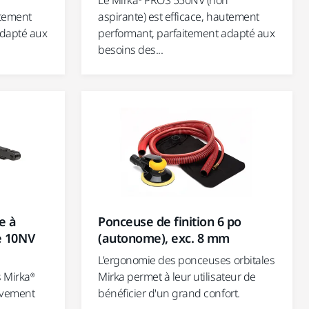
Le Mirka® PROS 550NV (non
utement
aspirante) est efficace, hautement
adapté aux
performant, parfaitement adapté aux
besoins des...
e à
Ponceuse de finition 6 po
e 10NV
(autonome), exc. 8 mm
L'ergonomie des ponceuses orbitales
s Mirka®
Mirka permet à leur utilisateur de
èvement
bénéficier d'un grand confort.