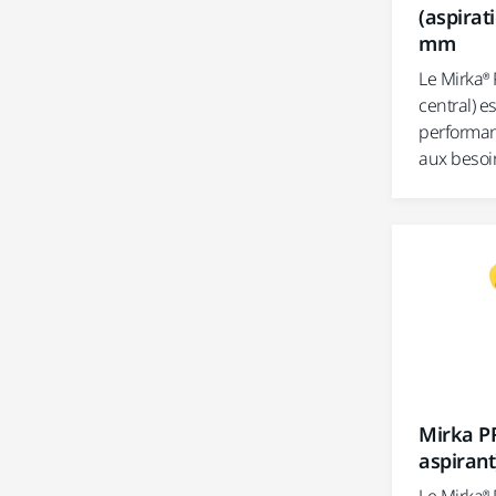
(aspirat
mm
Le Mirka®
central) e
performan
aux besoin
Mirka P
aspirant