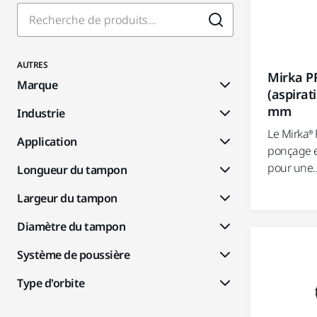
AUTRES
Mirka P
Marque
(aspirat
mm
Industrie
Le Mirka®
Application
ponçage e
pour une..
Longueur du tampon
Largeur du tampon
Diamètre du tampon
Système de poussière
Type d'orbite