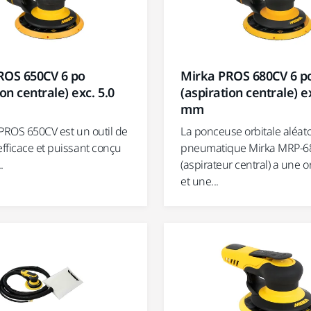
ROS 650CV 6 po
Mirka PROS 680CV 6 p
ion centrale) exc. 5.0
(aspiration centrale) ex
mm
 PROS 650CV est un outil de
La ponceuse orbitale aléato
fficace et puissant conçu
pneumatique Mirka MRP-6
.
(aspirateur central) a une o
et une...