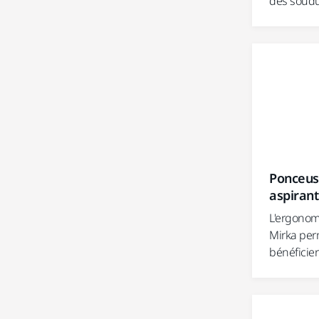
des soudur
Ponceus
aspirant
L'ergonom
Mirka perm
bénéficier