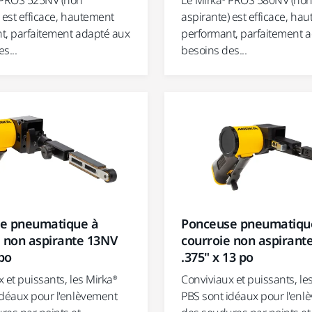
 PROS 525NV (non
aspirante) est efficace, ha
 est efficace, hautement
performant, parfaitement 
t, parfaitement adapté aux
besoins des...
s...
e pneumatique à
Ponceuse pneumatiqu
e non aspirante 13NV
courroie non aspirant
 po
.375" x 13 po
 et puissants, les Mirka®
Conviviaux et puissants, le
idéaux pour l'enlèvement
PBS sont idéaux pour l'enl