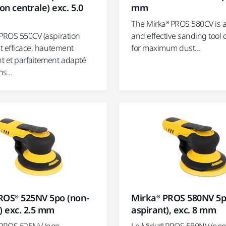
mm
ion centrale) exc. 5.0
The Mirka® PROS 580CV is an
and effective sanding tool
 PROS 550CV (aspiration
for maximum dust...
st efficace, hautement
t et parfaitement adapté
s...
Mirka® PROS 580NV 5p
ROS® 525NV 5po (non-
aspirant), exc. 8 mm
) exc. 2.5 mm
Le Mirka® PROS 580NV (no