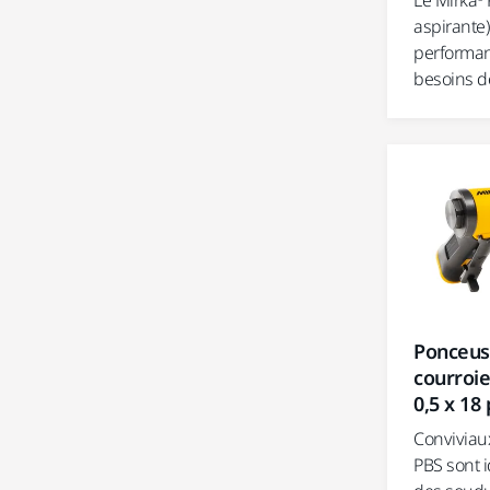
Le Mirka®
aspirante)
performan
besoins de
Ponceus
courroi
0,5 x 18
Conviviaux
PBS sont 