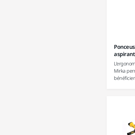
Ponceus
aspirant
L'ergonom
Mirka perm
bénéficier