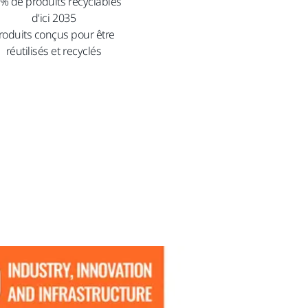
 % de produits recyclables
d'ici 2035
roduits conçus pour être
réutilisés et recyclés