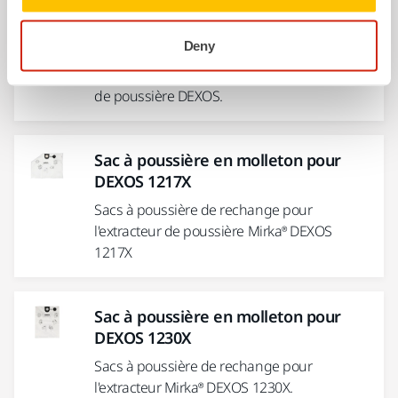
Télécommande pour extracteur
Mirka® DEXOS
Deny
La télécommande offre un contrôle pratique
et compatible Bluetooth de votre extracteur
de poussière DEXOS.
Sac à poussière en molleton pour
DEXOS 1217X
Sacs à poussière de rechange pour
l'extracteur de poussière Mirka® DEXOS
1217X
Sac à poussière en molleton pour
DEXOS 1230X
Sacs à poussière de rechange pour
l'extracteur Mirka® DEXOS 1230X.