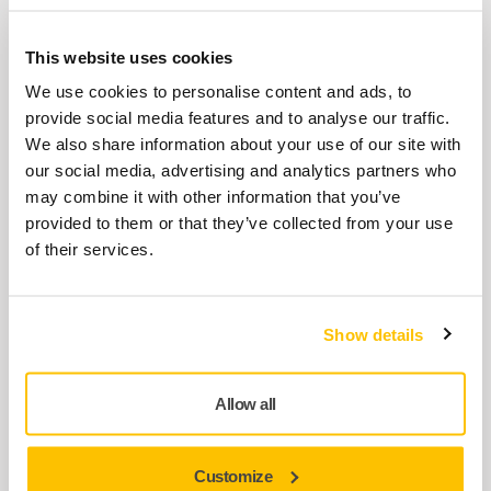
Un kit de filtre de refroidissement de moteur
pour les extracteurs de poussière, conçu
spécialement...
This website uses cookies
We use cookies to personalise content and ads, to
provide social media features and to analyse our traffic.
Station de travail pour l'extracteur
We also share information about your use of our site with
de poussière Mirka® DEXOS 1230X
our social media, advertising and analytics partners who
Poste de travail permettant un rangement
may combine it with other information that you’ve
organisé des outils et des abrasifs
provided to them or that they’ve collected from your use
of their services.
Workstation (poste de travail) pour
extracteur de poussière Mirka 1230
Show details
La Workstation de Mirka permet de
transformer l'extracteur de poussière 1230
Allow all
en une station de...
Customize