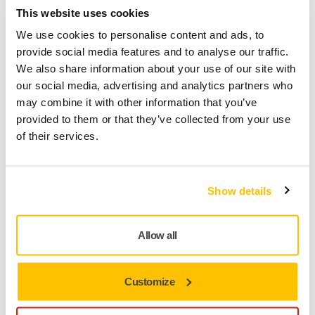
This website uses cookies
We use cookies to personalise content and ads, to
provide social media features and to analyse our traffic.
We also share information about your use of our site with
our social media, advertising and analytics partners who
may combine it with other information that you’ve
provided to them or that they’ve collected from your use
of their services.
Show details
Avec des batteries facilement remplaçables et chargées
rapidement, les temps d'arrêt avec les outils sans fil sont
Allow all
réduits au minimum. Il faut aussi peu de temps que le
changement d'un abrasif pour changer une batterie d'une
batterie vide à une batterie complètement chargée, et les
Customize
batteries Li-ion 10,8 V de Mirka ne prennent que 45 minutes
pour se recharger, ce qui réduit encore les temps d'arrêt.