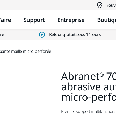
Aller au contenu
Trouv
Faire
Support
Entreprise
Boutiq
ire
Retour gratuit sous 14 jours
pante maille micro-perforée
Abranet® 7
abrasive au
micro-perf
Premier support multifonction