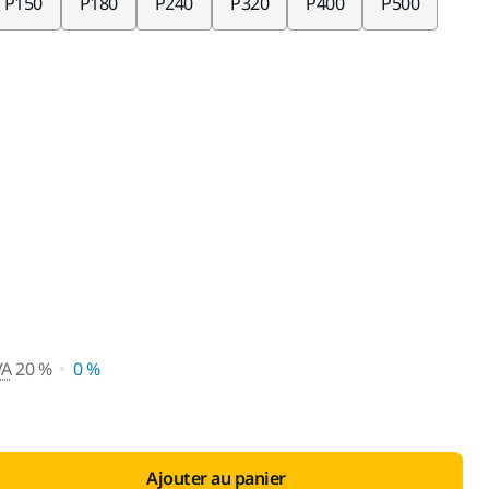
P150
P180
P240
P320
P400
P500
 vente conseillé avec TVA 20 
VA
20 %
0 %
Ajouter au panier