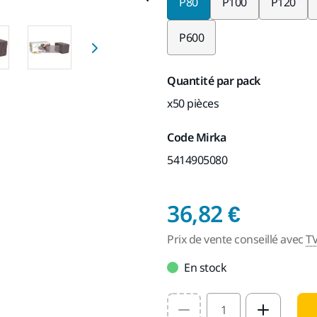
P80
P100
P120
P600
Quantité par pack
x50 pièces
Code Mirka
5414905080
Prix de
36,82 €
Prix de vente conseillé avec
T
En stock