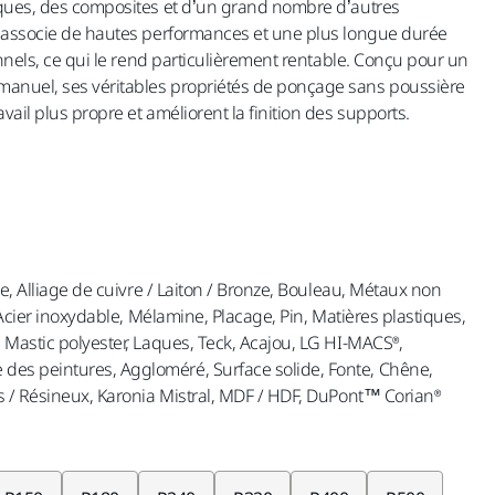
aques, des composites et d’un grand nombre d’autres
t associe de hautes performances et une plus longue durée
onnels, ce qui le rend particulièrement rentable. Conçu pour un
anuel, ses véritables propriétés de ponçage sans poussière
ail plus propre et améliorent la finition des supports.
ne, Alliage de cuivre / Laiton / Bronze, Bouleau, Métaux non
, Acier inoxydable, Mélamine, Placage, Pin, Matières plastiques,
 Mastic polyester, Laques, Teck, Acajou, LG HI-MACS®,
es peintures, Aggloméré, Surface solide, Fonte, Chêne,
s / Résineux, Karonia Mistral, MDF / HDF, DuPont™ Corian®