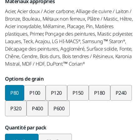
Matériaux appropriés
Acier, Acier doux / Acier carbone, Alliage de cuivre / Laiton /
Bronze, Bouleau, Métaux non ferreux, Plâtre / Mastic, Hêtre,
Acier inoxydable, Mélamine, Placage, Pin, Matières
plastiques, Primer, Ponçage des peintures, Mastic polyester,
Laques, Teck, Acajou, LG HI-MACS®, Samsung™ Staron®,
Décapage des peintures, Aggloméré, Surface solide, Fonte,
Chêne, Cendre, Bois durs, Bois tendres / Résineux, Karonia
Mistral, MDF / HDF, DuPont™ Corian®
Options de grain
P80
P100
P120
P150
P180
P240
P320
P400
P600
Quantité par pack