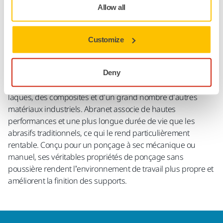
Allow all
Détails techniques
Customize
Téléchargements
Premier support multifonctions de la gamme Net, il convient
Deny
particulièrement au ponçage du mastic, des primers, des
laques, des composites et d’un grand nombre d’autres
matériaux industriels. Abranet associe de hautes
performances et une plus longue durée de vie que les
abrasifs traditionnels, ce qui le rend particulièrement
rentable. Conçu pour un ponçage à sec mécanique ou
manuel, ses véritables propriétés de ponçage sans
poussière rendent l’environnement de travail plus propre et
améliorent la finition des supports.