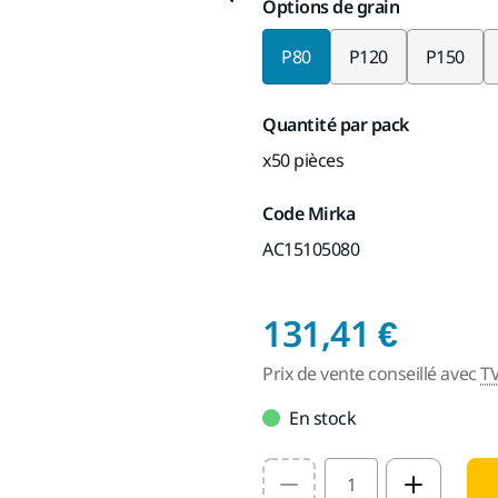
Options de grain
P80
P120
P150
Quantité par pack
x50 pièces
Code Mirka
AC15105080
Prix d
131,41 €
Prix de vente conseillé avec
T
En stock
Select quantity value