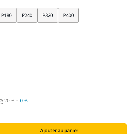
P180
P240
P320
P400
e vente conseillé avec TVA 20
VA
20 %
0 %
Ajouter au panier