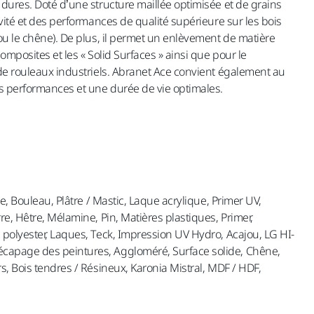
dures. Doté d’une structure maillée optimisée et de grains
vité et des performances de qualité supérieure sur les bois
ou le chêne). De plus, il permet un enlèvement de matière
omposites et les « Solid Surfaces » ainsi que pour le
de rouleaux industriels. Abranet Ace convient également au
 performances et une durée de vie optimales.
ne, Bouleau, Plâtre / Mastic, Laque acrylique, Primer UV,
e, Hêtre, Mélamine, Pin, Matières plastiques, Primer,
polyester, Laques, Teck, Impression UV Hydro, Acajou, LG HI-
apage des peintures, Aggloméré, Surface solide, Chêne,
s, Bois tendres / Résineux, Karonia Mistral, MDF / HDF,