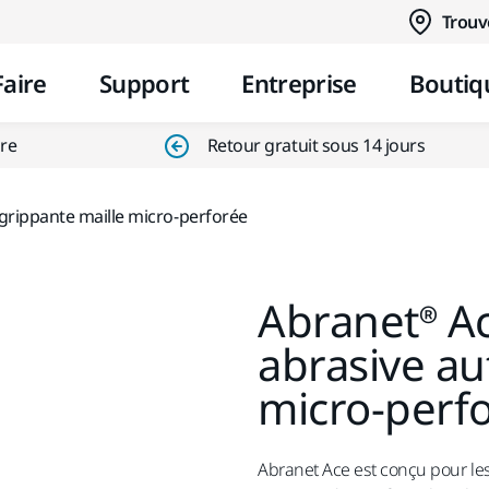
Aller au contenu
Trouv
Faire
Support
Entreprise
Boutiq
ire
Retour gratuit sous 14 jours
grippante maille micro-perforée
Abranet® A
abrasive au
micro-perf
Abranet Ace est conçu pour les