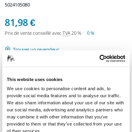
5024105080
Prix de vente conseil
81,98 €
Prix de vente conseillé avec
TVA
20 %
0 %
Trouver un revendeur
Informations produit
This website uses cookies
We use cookies to personalise content and ads, to
Détails techniques
provide social media features and to analyse our traffic.
We also share information about your use of our site with
Téléchargements
our social media, advertising and analytics partners who
may combine it with other information that you’ve
Abranet SIC NS est un abrasif Net polyvalent sans stéarate,
provided to them or that they’ve collected from your use
principalement conçu pour le ponçage du verre mais
of their services.