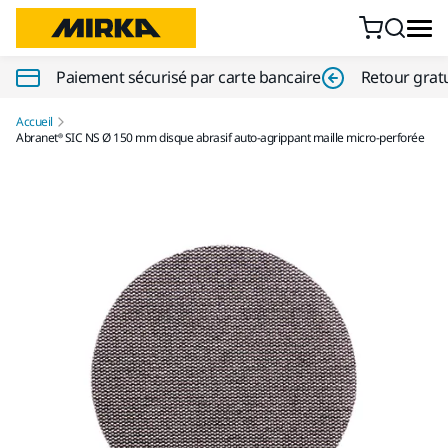
Aller au contenu
Paiement sécurisé par carte bancaire
Retour gratu
Accueil
Abranet® SIC NS Ø 150 mm disque abrasif auto-agrippant maille micro-perforée