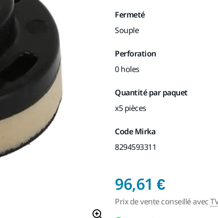
Fermeté
Souple
Perforation
0 holes
Quantité par paquet
x5 pièces
Code Mirka
8294593311
Prix de
96,61 €
Prix de vente conseillé avec
T