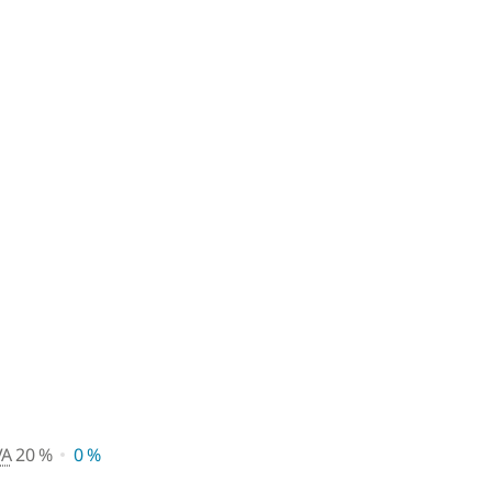
 vente conseillé avec TVA 20 
VA
20 %
0 %