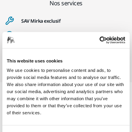
Nos services
SAV Mirka exclusif
Service client Mirka
Garantie 2 ans + 1 an offert pour les outils
This website uses cookies
Abrasifs & outils professionnels au service d'une
finition impeccable
We use cookies to personalise content and ads, to
provide social media features and to analyse our traffic.
We also share information about your use of our site with
our social media, advertising and analytics partners who
Informations produit
may combine it with other information that you’ve
provided to them or that they’ve collected from your use
Détails techniques
of their services.
Téléchargements