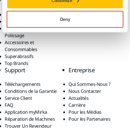
Produits
Savoir-Faire
Customize
Outils Électroportatifs
Secteurs
Deny
Ponçage Sans Poussière
Applications
Abrasifs et Pâtes de
Solutions
Polissage
Accessoires et
Consommables
Superabrasifs
Top Brands
Support
Entreprise
Téléchargements
Qui Sommes-Nous ?
Conditions de la Garantie
Nous Contacter
Service Client
Actualités
FAQ
Carrière
Application myMirka
Pour les Médias
Réparation de Machines
Pour les Partenaires
Trouver Un Revendeur