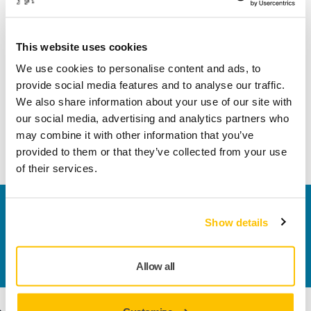
de finition de surface basées sur plus de 75 ans
d'expérience et pouvons être votre partenaire tout au long
du processus. Grâce à la solution de ponçage automatisée
This website uses cookies
de pointe de Mirka, les concepteurs, les ingénieurs et les
We use cookies to personalise content and ads, to
chefs de produits peuvent être sûrs que leur vision est
provide social media features and to analyse our traffic.
réalisée et que le résultat final reflète leurs standards
We also share information about your use of our site with
élevés. Ponceuse facile à intégrer - Ponçage de qualité
our social media, advertising and analytics partners who
constante - Un contrôle total sur toutes les surfaces -
may combine it with other information that you’ve
Ponceuse construite pour durer.
provided to them or that they’ve collected from your use
of their services.
Nous contacter
Show details
Vous souhaitez en savoir plus ?
Prenez contact avec
nous
et notre équipe d'experts répondra à vos
questions.
Allow all