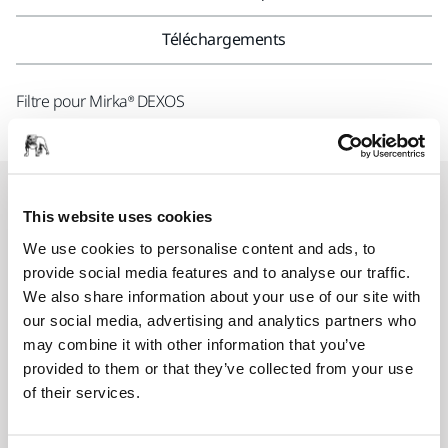
Téléchargements
Filtre pour Mirka® DEXOS
Produits associés
This website uses cookies
We use cookies to personalise content and ads, to
COMPATIBLE AVEC
provide social media features and to analyse our traffic.
Mirka DEXOS 1217 M AFC
We also share information about your use of our site with
our social media, advertising and analytics partners who
DEXOS® 1217, extracteur de poussière
may combine it with other information that you’ve
compact de 17 l pour une utilisation à sec
provided to them or that they’ve collected from your use
et…
of their services.
COMPATIBLE AVEC