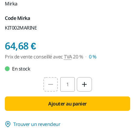
Mirka
Code Mirka
KIT002MARINE
Prix de vente conseil
64,68 €
Prix de vente conseillé avec
TVA
20 %
0 %
En stock
Select quantity value
Ajouter au panier
Trouver un revendeur