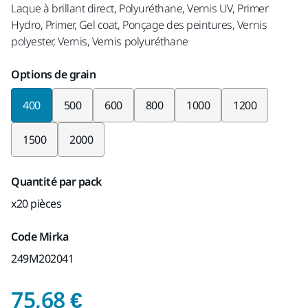
Laque à brillant direct, Polyuréthane, Vernis UV, Primer
Hydro, Primer, Gel coat, Ponçage des peintures, Vernis
polyester, Vernis, Vernis polyuréthane
Options de grain
400
500
600
800
1000
1200
1500
2000
Quantité par pack
x20 pièces
Code Mirka
249M202041
Prix de vente conseil
75,68 €