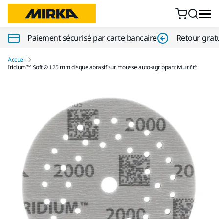
Aller au contenu
Paiement sécurisé par carte bancaire
Retour gratu
Accueil
Iridium™ Soft Ø 125 mm disque abrasif sur mousse auto-agrippant Multifit®