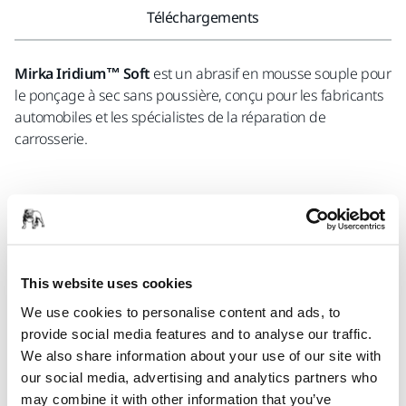
Téléchargements
Mirka Iridium™ Soft
est un abrasif en mousse souple pour
le ponçage à sec sans poussière, conçu pour les fabricants
automobiles et les spécialistes de la réparation de
carrosserie.
Il se compose de trois couches : une surface abrasive en
grains d'oxyde d'aluminium de longue durée, un support en
mousse flexible et une accroche auto-agrippante. Sa
perforation Multifit™ permet un ponçage efficace avec sans
This website uses cookies
poussière et avec moins d’encrassement.
We use cookies to personalise content and ads, to
provide social media features and to analyse our traffic.
We also share information about your use of our site with
Conçu pour les courbes complexes, les grandes surfaces et
our social media, advertising and analytics partners who
les finitions de précision, Mirka Iridium™ Soft offre une
may combine it with other information that you’ve