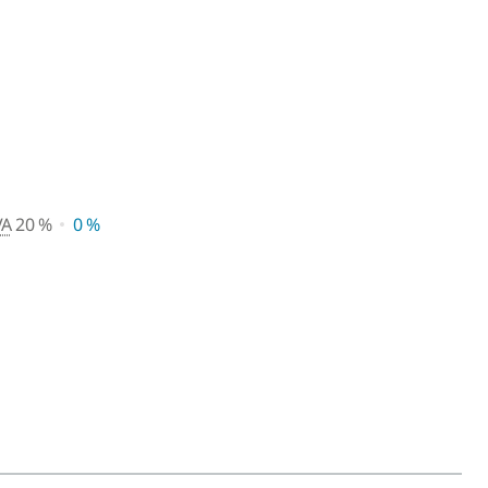
 de vente conseillé avec TVA 
VA
20 %
0 %