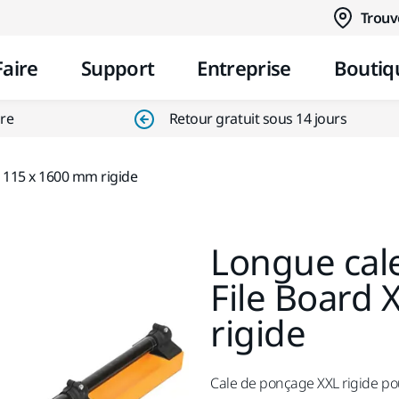
Aller au contenu
Trouv
Faire
Support
Entreprise
Boutiq
ire
Retour gratuit sous 14 jours
L 115 x 1600 mm rigide
Longue cale
File Board
rigide
Cale de ponçage XXL rigide pou