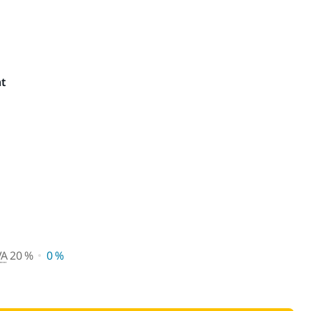
t
 vente conseillé avec TVA 20 
VA
20 %
0 %