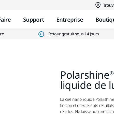
Aller au contenu
Trouv
Faire
Support
Entreprise
Boutiq
ire
Retour gratuit sous 14 jours
Polarshine®
liquide de 
La cire nano liquide Polarshine
finition et d’excellents résult
résidus. Ne laisse aucune tâche