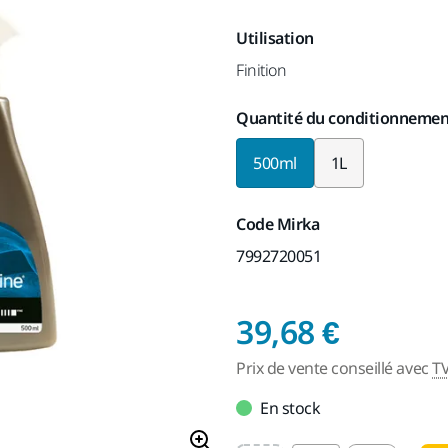
Utilisation
Finition
Quantité du conditionnemen
500ml
1L
Code Mirka
7992720051
Prix de
39,68 €
Prix de vente conseillé avec
T
En stock