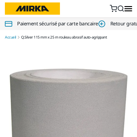
Aller au contenu
Paiement sécurisé par carte bancaire
Retour gratu
Accueil
Q.Silver 115 mm x 25 m rouleau abrasif auto-agrippant