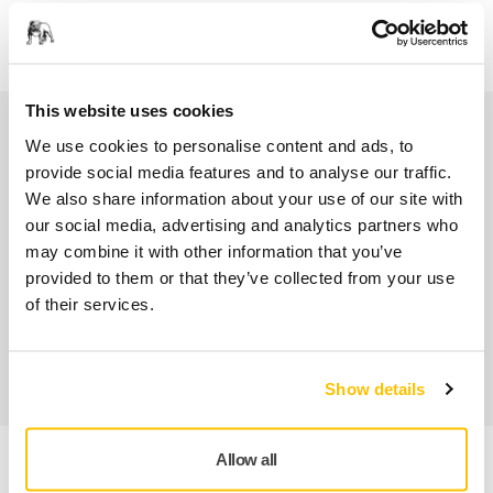
Paiement sécurisé par carte bancaire
Suivi de livraison
This website uses cookies
Nos services
We use cookies to personalise content and ads, to
provide social media features and to analyse our traffic.
SAV Mirka exclusif
We also share information about your use of our site with
our social media, advertising and analytics partners who
Service client Mirka
may combine it with other information that you’ve
provided to them or that they’ve collected from your use
Garantie 2 ans + 1 an offert pour les outils
of their services.
Abrasifs & outils professionnels au service d'une
finition impeccable
Show details
Allow all
Informations produit