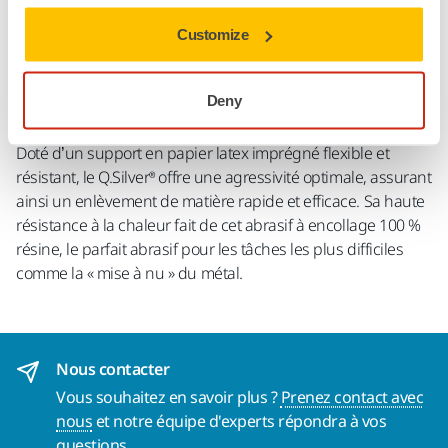
Customize
Détails techniques
Téléchargements
Deny
Doté d’un support en papier latex imprégné flexible et
résistant, le Q.Silver® offre une agressivité optimale, assurant
ainsi un enlèvement de matière rapide et efficace. Sa haute
résistance à la chaleur fait de cet abrasif à encollage 100 %
résine, le parfait abrasif pour les tâches les plus difficiles
comme la « mise à nu » du métal.
Nous contacter
Vous souhaitez en savoir plus ?
Prenez contact avec
nous
et notre équipe d'experts répondra à vos
questions.