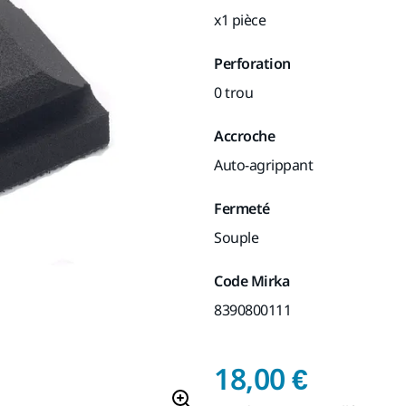
x1 pièce
Perforation
0 trou
Accroche
Auto-agrippant
Fermeté
Souple
Code Mirka
8390800111
Prix de
18,00 €