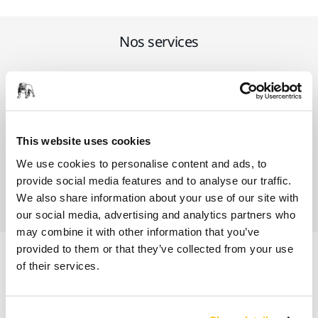
Nos services
SAV Mirka exclusif
Service client Mirka
This website uses cookies
Garantie 2 ans + 1 an offert pour les outils
We use cookies to personalise content and ads, to
provide social media features and to analyse our traffic.
Abrasifs & outils professionnels au service d'une
We also share information about your use of our site with
finition impeccable
our social media, advertising and analytics partners who
may combine it with other information that you’ve
provided to them or that they’ve collected from your use
of their services.
Informations produit
Support pour pistolet peinture pour Servante Modulaire /