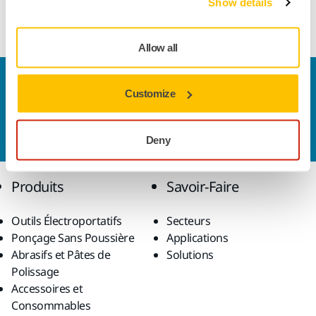
Show details
Solution+ II
Allow all
Nous contacter
Customize
Vous souhaitez en savoir plus ?
Prenez contact avec
nous
et notre équipe d'experts répondra à vos
questions.
Deny
Produits
Savoir-Faire
Outils Électroportatifs
Secteurs
Ponçage Sans Poussière
Applications
Abrasifs et Pâtes de
Solutions
Polissage
Accessoires et
Consommables