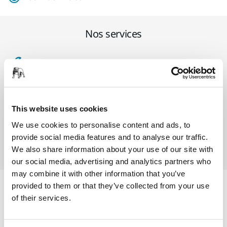
Nos services
SAV Mirka exclusif
Service client Mirka
This website uses cookies
Garantie 2 ans + 1 an offert pour les outils
We use cookies to personalise content and ads, to
Abrasifs & outils professionnels au service d'une
provide social media features and to analyse our traffic.
finition impeccable
We also share information about your use of our site with
our social media, advertising and analytics partners who
may combine it with other information that you’ve
provided to them or that they’ve collected from your use
Informations produit
of their services.
Détails techniques