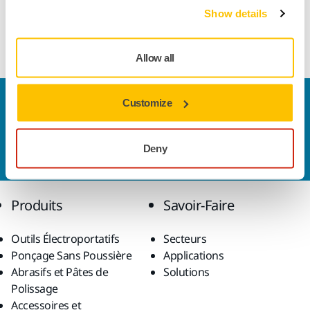
Show details
Kit d'étiquettes pour DEROS II 650 220-240V
Allow all
Nous contacter
Customize
Vous souhaitez en savoir plus ?
Prenez contact avec
nous
et notre équipe d'experts répondra à vos
Deny
questions.
Produits
Savoir-Faire
Outils Électroportatifs
Secteurs
Ponçage Sans Poussière
Applications
Abrasifs et Pâtes de
Solutions
Polissage
Accessoires et