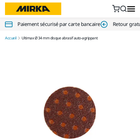
Aller au contenu
Paiement sécurisé par carte bancaire
Retour gratu
Accueil
Ultimax Ø 34 mm disque abrasif auto-agrippant