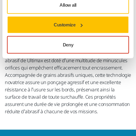
Allow all
Détails techniques
Customize
Téléchargements
Deny
Réalisé grâce à un processus de fabrication unique en son
genre, la « Selective Coating™ Technology », le matériau
abrasif de Ultimax est doté d’une multitude de minuscules
orifices qui empêchent efficacement tout encrassement.
Accompagnée de grains abrasifs uniques, cette technologie
novatrice assure un ponçage agressif et une excellente
résistance à l’usure sur les bords, préservant ainsi la
surface de travail de toute surchauffe. Ces propriétés
assurent une durée de vie prolongée et une consommation
réduite d’abrasif à chacune de vos missions.