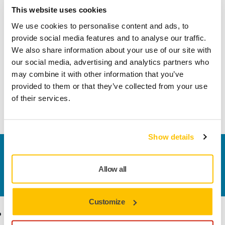
Informazioni sul prodotto
This website uses cookies
Dettagli tecnici
Download
We use cookies to personalise content and ads, to
provide social media features and to analyse our traffic.
We also share information about your use of our site with
Basecut è la scelta economica e altamente efficace di carta
our social media, advertising and analytics partners who
abrasiva. Ha una moltitudine di caratteristiche che la
may combine it with other information that you’ve
rendono efficace e produttiva, incluso un taglio iniziale
provided to them or that they’ve collected from your use
altamente aggressivo e una lunga durata che lo rendono
of their services.
economicamente conveniente.
Show details
Contattaci
Vuoi saperne di più?
Contattaci
e il nostro team di
Allow all
esperti risponderà al più presto alle tue domande.
Customize
Ecommerce
Prodotti