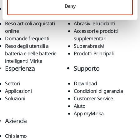
Deny
Termini e condizioni
Utensili
generali di vendita
Levigatura senza polvere
Reso articoli acquistati
Abrasivi e lucidanti
online
Accessori e prodotti
Domande frequenti
supplementari
Reso degli utensili a
Superabrasivi
batteria e delle batterie
Prodotti Principali
intelligenti Mirka
Esperienza
Supporto
Settori
Download
Applicazioni
Condizioni di garanzia
Soluzioni
Customer Service
Aiuto
App myMirka
Azienda
Chi siamo