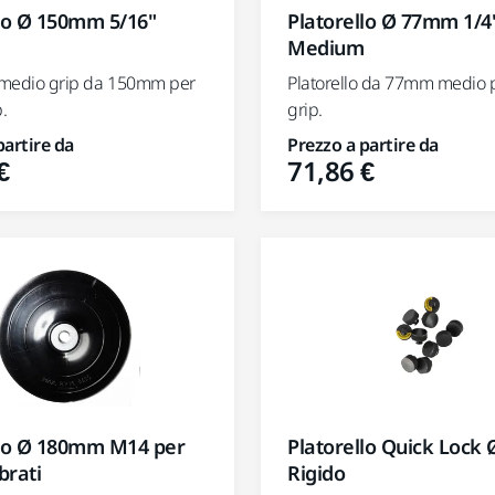
llo Ø 150mm 5/16"
Platorello Ø 77mm 1/4
Medium
o medio grip da 150mm per
Platorello da 77mm medio p
.
grip.
partire da
Prezzo a partire da
€
71,86 €
Platorello Quick Lock
llo Ø 180mm M14 per
Rigido
brati