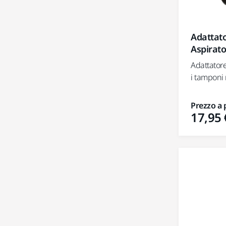
Adattat
Aspirat
Adattatore
i tamponi 
Prezzo a 
17,95 