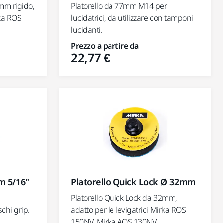
mm rigido,
Platorello da 77mm M14 per
rka ROS
lucidatrici, da utilizzare con tamponi
lucidanti.
Prezzo a partire da
22,77 €
m 5/16"
Platorello Quick Lock Ø 32mm
Platorello Quick Lock da 32mm,
chi grip.
adatto per le levigatrici Mirka ROS
150NV, Mirka AOS 130NV,...