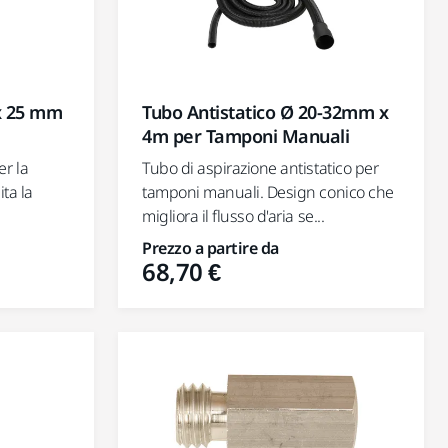
x 25 mm
Tubo Antistatico Ø 20-32mm x
4m per Tamponi Manuali
r la
Tubo di aspirazione antistatico per
ita la
tamponi manuali. Design conico che
migliora il flusso d'aria se...
Prezzo a partire da
68,70 €