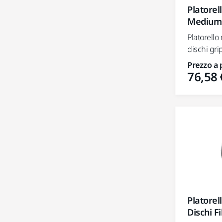
Platore
Medium
Platorell
dischi grip
Prezzo a 
76,58 
Platore
Dischi Fi