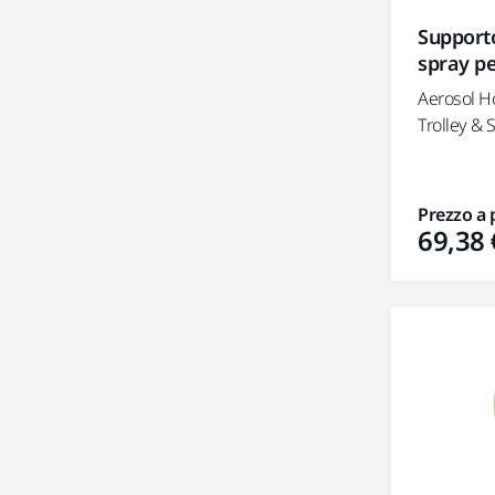
Support
spray pe
Aerosol H
Trolley & S
Prezzo a 
69,38 