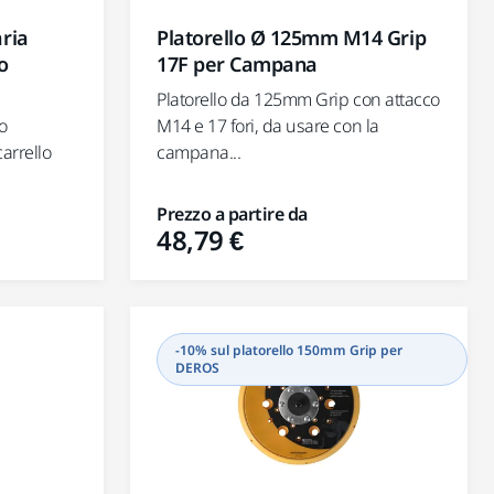
aria
Platorello Ø 125mm M14 Grip
o
17F per Campana
Platorello da 125mm Grip con attacco
o
M14 e 17 fori, da usare con la
arrello
campana...
Prezzo a partire da
48,79 €
-10% sul platorello 150mm Grip per
DEROS