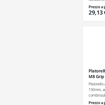
Prezzo a 
29,13 
Platorel
M8 Grip
Platorello
150mm, ada
combinazio
Prezzo a 