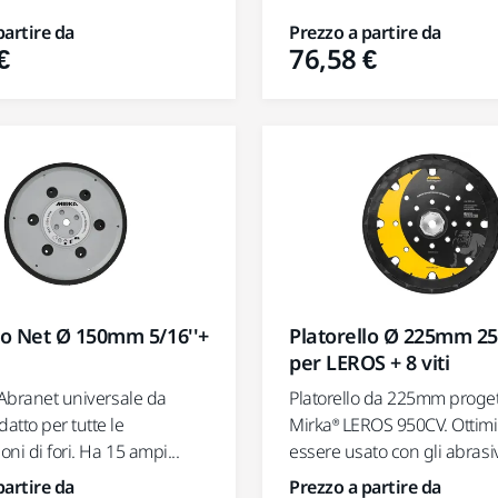
partire da
Prezzo a partire da
€
76,58 €
lo Net Ø 150mm 5/16''+
Platorello Ø 225mm 25
per LEROS + 8 viti
 Abranet universale da
Platorello da 225mm proget
tto per tutte le
Mirka® LEROS 950CV. Ottimi
ni di fori. Ha 15 ampi...
essere usato con gli abrasivi
partire da
Prezzo a partire da