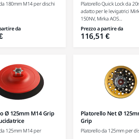
Platorello Quick Lock da 20
o da 180mm M14 per dischi
adatto per le levigatrici Mi
150NV, Mirka AOS...
partire da
Prezzo a partire da
€
116,51 €
llo Ø 125mm M14 Grip
Platorello Net Ø 125m
ucidatrice
Grip
o da 125mm M14 per
Platorello da 125mm per dis
.