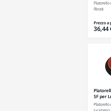
Platorell
fibrati.
Prezzo a 
36,44 
Platore
SF per L
Platorell
lucidatrici