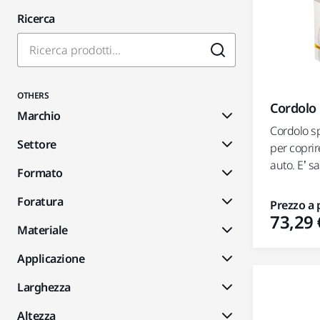
Ricerca
OTHERS
Cordolo
Marchio
Cordolo s
Settore
per coprire
auto. E’ s
Formato
Foratura
Prezzo a 
73,29 
Materiale
Applicazione
Larghezza
Altezza