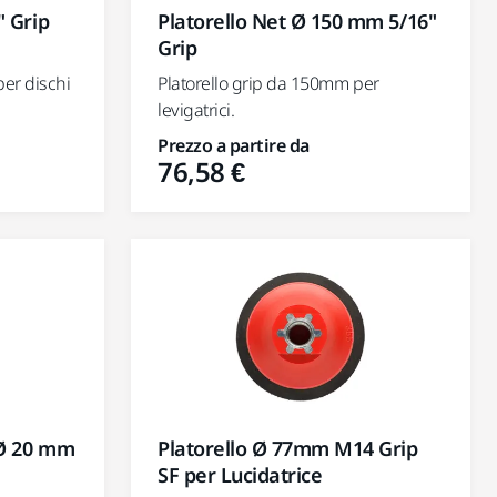
" Grip
Platorello Net Ø 150 mm 5/16"
Grip
er dischi
Platorello grip da 150mm per
levigatrici.
Prezzo a partire da
76,58 €
 Ø 20 mm
Platorello Ø 77mm M14 Grip
SF per Lucidatrice