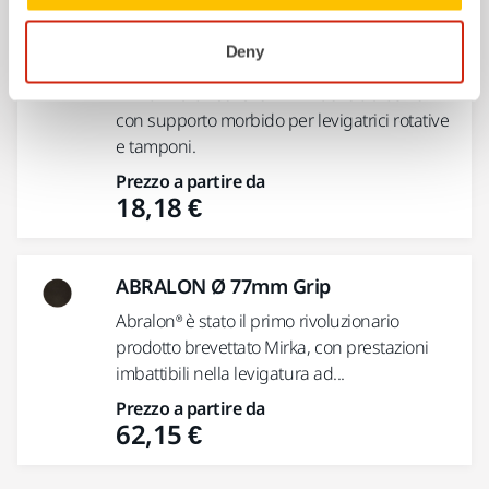
Deny
Abranet® Yellow 80x230mm Grip
Mirka® Abranet Yellow – il nuovo abrasivo
con supporto morbido per levigatrici rotative
e tamponi.
Prezzo a partire da
18,18 €
ABRALON Ø 77mm Grip
Abralon® è stato il primo rivoluzionario
prodotto brevettato Mirka, con prestazioni
imbattibili nella levigatura ad...
Prezzo a partire da
62,15 €