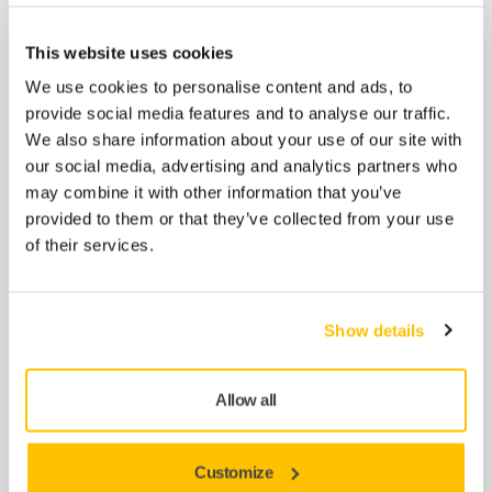
This website uses cookies
Abranet® Yellow 80 x 230 mm Grip
We use cookies to personalise content and ads, to
Mirka® Abranet Yellow – il nuovo abrasivo
provide social media features and to analyse our traffic.
con supporto morbido per levigatrici rotative
We also share information about your use of our site with
e tamponi
our social media, advertising and analytics partners who
Prezzo a partire da
may combine it with other information that you’ve
48,68 €
provided to them or that they’ve collected from your use
of their services.
Abranet® Yellow Ø 225 mm Grip
Small Packs
Show details
Mirka® Abranet Yellow – il nuovo abrasivo
con supporto morbido per levigatrici rotative
Allow all
e tamponi
Prezzo a partire da
30,38 €
Customize