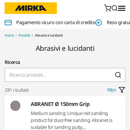
Vai al contenuto
Pagamento sicuro con carta di credito
Reso gratui
Home
Prodotti
Abrasivi e lucidanti
Abrasivi e lucidanti
Ricerca
281 risultati
Filtri
ABRANET Ø 150mm Grip
Medium sanding: Unique net sanding
product for dust-free sanding. Abranet is
suitable for sanding putty,...