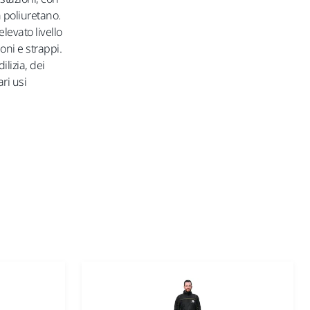
 poliuretano.
levato livello
oni e strappi.
ilizia, dei
ari usi