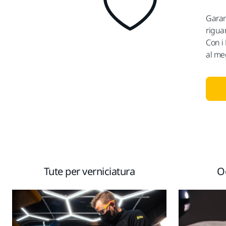
Garan
riguar
Con i 
al meg
Tute per verniciatura
Oc