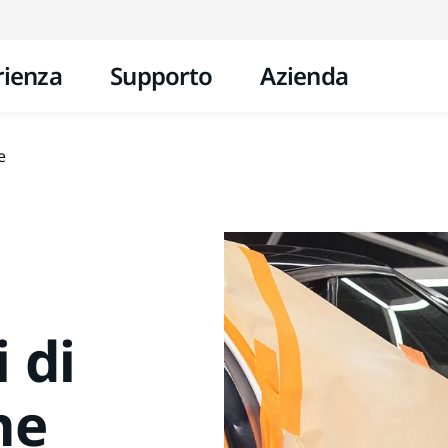
Vai al contenuto
rienza
Supporto
Azienda
e
i di
ne