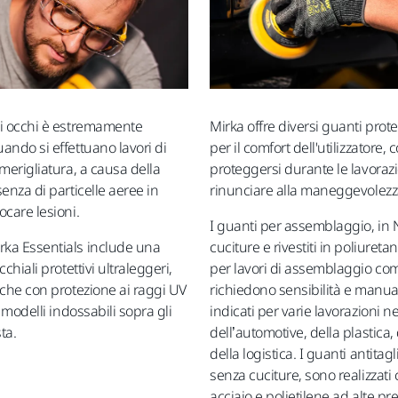
li occhi è estremamente
Mirka offre diversi guanti protet
ando si effettuano lavori di
per il comfort dell'utilizzatore, 
merigliatura, a causa della
proteggersi durante le lavoraz
enza di particelle aeree in
rinunciare alla maneggevolezz
ocare lesioni.
I guanti per assemblaggio, in 
ka Essentials include una
cuciture e rivestiti in poliureta
chiali protettivi ultraleggeri,
per lavori di assemblaggio co
nche con protezione ai raggi UV
richiedono sensibilità e manua
e modelli indossabili sopra gli
indicati per varie lavorazioni ne
ta.
dell’automotive, della plastica, 
della logistica. I guanti antitagl
senza cuciture, sono realizzati 
acciaio e polietilene ad alte pr