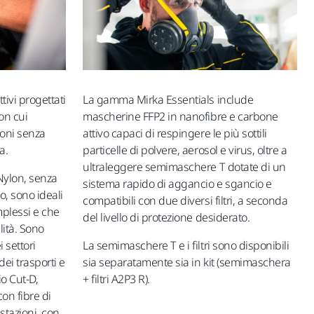
tivi progettati
La gamma Mirka Essentials include
con cui
mascherine FFP2 in nanofibre e carbone
ioni senza
attivo capaci di respingere le più sottili
a.
particelle di polvere, aerosol e virus, oltre a
ultraleggere semimaschere T dotate di un
Nylon, senza
sistema rapido di aggancio e sgancio e
no, sono ideali
compatibili con due diversi filtri, a seconda
mplessi e che
del livello di protezione desiderato.
lità. Sono
i settori
La semimaschere T e i filtri sono disponibili
dei trasporti e
sia separatamente sia in kit (semimaschera
io Cut-D,
+ filtri A2P3 R).
con fibre di
estazioni, con