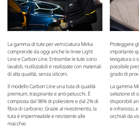
La gamma di tute per verniciatura Mirka
Proteggere g
comprende da oggi anche le linee Light
importante qu
Line e Carbon Line. Entrambe le tute sono
levigatura o s
lavabili, riutilizzabili e realizzate con materiali
possibile pres
di alta qualità, senza siliconi.
grado di prov
Il modello Carbon Line una tuta di qualità
La gamma Mir
premium, traspirante e anti-pelucchi. È
selezione di oc
composta dal 98% di poliestere e dal 2% di
disponibili a
fibra di carbonio. Grazie al rivestimento, la
e infrarossi, 
tuta è impermeabile e resistente alle
occhiali da vis
macchie.