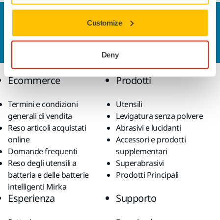
Contattaci
Customize
Vuoi saperne di più?
Contattaci
e il nostro team di
esperti risponderà al più presto alle tue domande.
Deny
Ecommerce
Prodotti
Termini e condizioni
Utensili
generali di vendita
Levigatura senza polvere
Reso articoli acquistati
Abrasivi e lucidanti
online
Accessori e prodotti
Domande frequenti
supplementari
Reso degli utensili a
Superabrasivi
batteria e delle batterie
Prodotti Principali
intelligenti Mirka
Esperienza
Supporto