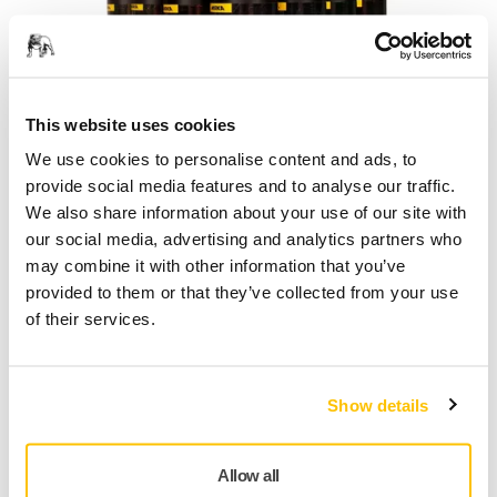
This website uses cookies
We use cookies to personalise content and ads, to
provide social media features and to analyse our traffic.
We also share information about your use of our site with
our social media, advertising and analytics partners who
I costi necessari per la sostituzione del vetro del display dei
may combine it with other information that you’ve
dispositivi rendono meno conveniente la sua sostituzione in
provided to them or that they’ve collected from your use
caso di soli difetti cosmetici, come i graffi, anche se il
of their services.
dispositivo è di elevato valore. Grazie a Remint, è possibile
ricondizionare il dispositivo eliminando i graffi in pochi
minuti. Remint è adatto a smartphone, tablet e smartwatch.
Show details
Scopri di più sulla soluzione Remint
Allow all