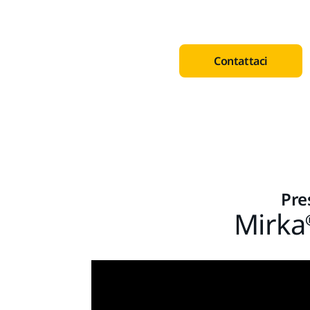
Contattaci
Pres
Mirka®