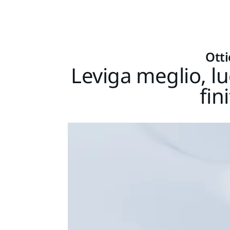
Otti
Leviga meglio, l
fin