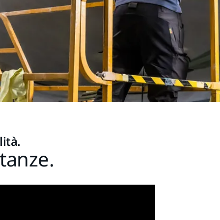
lità.
stanze.