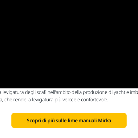
 levigatura degli scafi nell'ambito della produzione di yacht e imb
 che rende la levigatura più veloce e confortevole.
Scopri di più sulle lime manuali Mirka