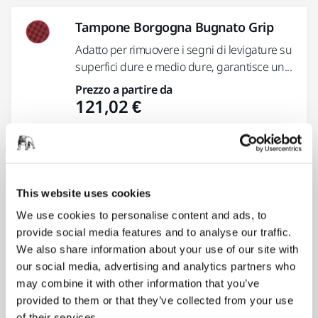
Tampone Borgogna Bugnato Grip
Adatto per rimuovere i segni di levigature su
superfici dure e medio dure, garantisce un...
Prezzo a partire da
121,02 €
Tampone Bianco Liscio Reticolato
Tampone rigido e liscio progettato per le
This website uses cookies
applicazioni OEM con la lucidatrice Mirka®
ROP2-312NV.
We use cookies to personalise content and ads, to
provide social media features and to analyse our traffic.
Prezzo a partire da
106,77 €
We also share information about your use of our site with
our social media, advertising and analytics partners who
may combine it with other information that you’ve
provided to them or that they’ve collected from your use
Tampone M Black Bugnato Grip
of their services.