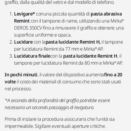
graffio, dalla qualità del vetro e dal modello di telefono.
Levigare*
conuna piccola quantità di
pasta abrasiva
Remint
con il tampone di rame, utilizzando una Mirka®
DEROS 350CV fino a rimuovere il graffio e ottenere una
superficie uniforme e opaca.
Lucidare
con la
pasta lucidante Remint H,
il tampone
per lucidatura Remint da 77 mm e Mirka® AP.
Lucidatura finale
con la
pasta lucidante Remint H
, il
tampone per lucidatura Remint da 80 mm e Mirka® AP.
In pochi minuti
, il valore del dispositivo aumenta
fino a 20
volte
il costo dei materiali di consumo che sono stati usati
nel processo.
*A seconda della profondità del graffio potrebbe essere
necessario un secondo passaggio di levigatura.
Prima di iniziare la procedura assicurarsi che l'unità sia
impermeabile. Sigillare eventuali aperture critiche.