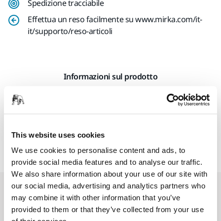
Spedizione tracciabile
Effettua un reso facilmente su www.mirka.com/it-
it/supporto/reso-articoli
Informazioni sul prodotto
Dettagli tecnici
Download
Accessorio fissaggio che consente di agganciare la cassetta
This website uses cookies
alla parte superiore di qualsiasi aspiratore modello 1230.
We use cookies to personalise content and ads, to
provide social media features and to analyse our traffic.
We also share information about your use of our site with
our social media, advertising and analytics partners who
Prodotti correlati
may combine it with other information that you’ve
provided to them or that they’ve collected from your use