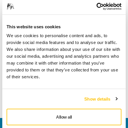
Pagamento sicuro con carta di credito
Spedizione tracciabile
Effettua un reso facilmente su www.mirka.com/it-
This website uses cookies
it/supporto/reso-articoli
We use cookies to personalise content and ads, to
provide social media features and to analyse our traffic.
We also share information about your use of our site with
Informazioni sul prodotto
our social media, advertising and analytics partners who
may combine it with other information that you’ve
provided to them or that they’ve collected from your use
Sacchetto per la polvere in tessuto, innovativo, con
of their services.
maggiore capacità di raccolta e maggiore durata rispetto a
prodotti simili sul mercato. Non richiede una custodia di
protezione in nylon, come richiedono gli altri sacchetti.
Show details
Adatto per Mirka PROS 550DB e 650DB.
Allow all