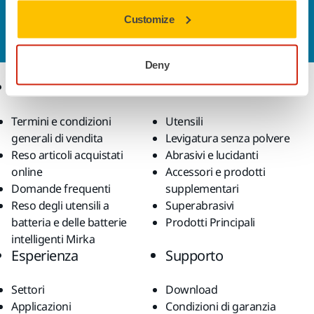
Contattaci
Customize
Vuoi saperne di più?
Contattaci
e il nostro team di
esperti risponderà al più presto alle tue domande.
Deny
Ecommerce
Prodotti
Termini e condizioni
Utensili
generali di vendita
Levigatura senza polvere
Reso articoli acquistati
Abrasivi e lucidanti
online
Accessori e prodotti
Domande frequenti
supplementari
Reso degli utensili a
Superabrasivi
batteria e delle batterie
Prodotti Principali
intelligenti Mirka
Esperienza
Supporto
Settori
Download
Applicazioni
Condizioni di garanzia