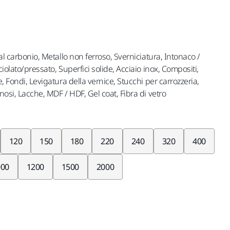
 al carbonio, Metallo non ferroso, Sverniciatura, Intonaco /
ciolato/pressato, Superfici solide, Acciaio inox, Compositi,
e, Fondi, Levigatura della vernice, Stucchi per carrozzeria,
nosi, Lacche, MDF / HDF, Gel coat, Fibra di vetro
120
150
180
220
240
320
400
000
1200
1500
2000