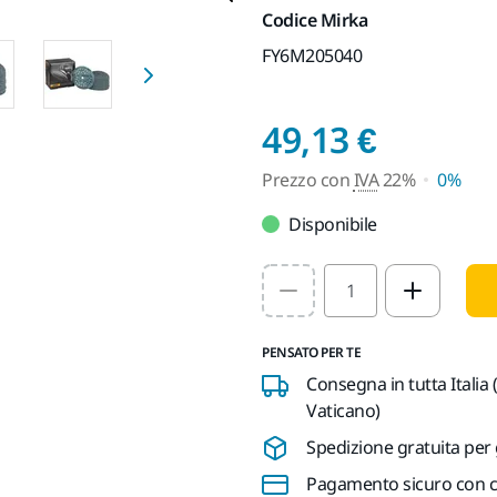
Codice Mirka
FY6M205040
Prezzo
49,13 €
Prezzo con
IVA
22%
0%
Disponibile
Select quantity value
PENSATO PER TE
Consegna in tutta Italia 
Vaticano)
Spedizione gratuita per 
Pagamento sicuro con ca