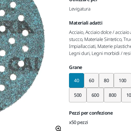
Levigatura
Materiali adatti
Acciaio, Acciaio dolce / acciaio
stucco, Materiale Sintetico, Tru
Impiallacciati, Materie plastich
Legni duri, Legni morbidi / resi
Grane
40
60
80
100
500
600
800
1
Pezzi per confezione
x50 pezzi