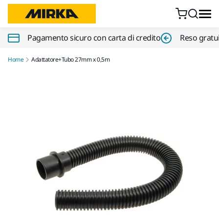
Vai al contenuto
Pagamento sicuro con carta di credito
Reso gratui
Home
Adattatore+Tubo 27mm x 0,5m