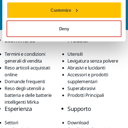
Contattaci
Customize
Vuoi saperne di più?
Contattaci
e il nostro team di
esperti risponderà al più presto alle tue domande.
Deny
Ecommerce
Prodotti
Termini e condizioni
Utensili
generali di vendita
Levigatura senza polvere
Reso articoli acquistati
Abrasivi e lucidanti
online
Accessori e prodotti
Domande frequenti
supplementari
Reso degli utensili a
Superabrasivi
batteria e delle batterie
Prodotti Principali
intelligenti Mirka
Esperienza
Supporto
Settori
Download