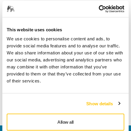
Spedizione gratuita per gli ordini di importo
superiore a 49,90€ IVA inclusa
Pagamento sicuro con carta di credito
This website uses cookies
Spedizione tracciabile
We use cookies to personalise content and ads, to
Effettua un reso facilmente su www.mirka.com/it-
provide social media features and to analyse our traffic.
it/supporto/reso-articoli
We also share information about your use of our site with
our social media, advertising and analytics partners who
may combine it with other information that you’ve
provided to them or that they’ve collected from your use
Informazioni sul prodotto
of their services.
Dettagli tecnici
Download
Show details
Adattatore + tubo per tutte le levigatrici pneumatiche Mirka.
Allow all