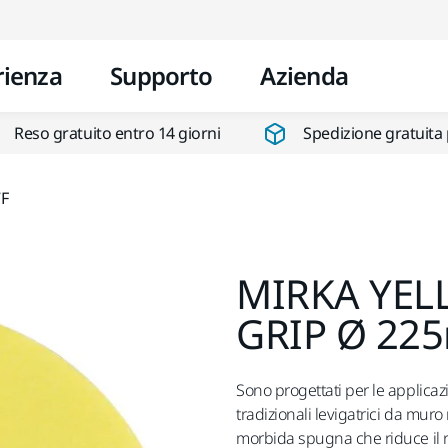
Vai al contenuto
rienza
Supporto
Azienda
Reso gratuito entro 14 giorni
Spedizione gratuita 
F
MIRKA YEL
GRIP Ø 22
Sono progettati per le applicazi
tradizionali levigatrici da mur
morbida spugna che riduce il ri