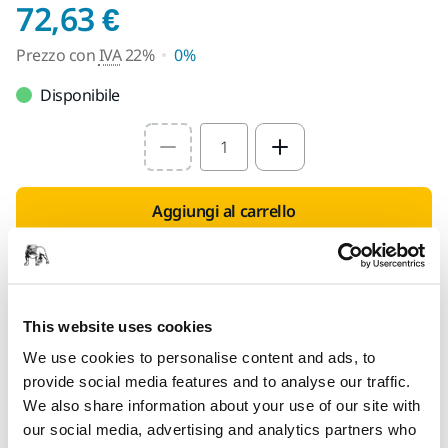
Prezzo con IVA 22%
72,63 €
Prezzo con
IVA
22%
0%
Disponibile
Select quantity value
Aggiungi al carrello
PENSATO PER TE
Consegna in tutta Italia (Esclusi Livigno, Campione
d'Italia, San Marino e Città del Vaticano)
This website uses cookies
Spedizione gratuita per gli ordini di importo
We use cookies to personalise content and ads, to
superiore a 49,90€ IVA inclusa
provide social media features and to analyse our traffic.
Pagamento sicuro con carta di credito
We also share information about your use of our site with
our social media, advertising and analytics partners who
Spedizione tracciabile