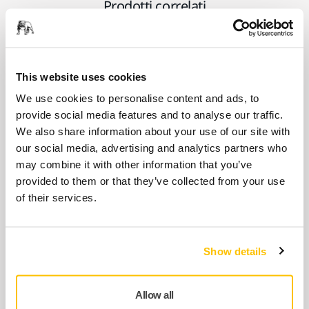
Prodotti correlati
USA INSIEME
Mascherine FFP2 in Nanofibre e
This website uses cookies
Carbone Attivo
We use cookies to personalise content and ads, to
La Mascherine FFP2 Mirka® in nanofibra è
provide social media features and to analyse our traffic.
una mascherina FFP2 certificata che
We also share information about your use of our site with
protegge l'utilizzatore dalle…
our social media, advertising and analytics partners who
may combine it with other information that you’ve
provided to them or that they’ve collected from your use
USA INSIEME
of their services.
Tuta Intera per Verniciatura Mirka®
Carbon Line
La Tuta Intera per Verniciatura Mirka®
Show details
Carbon Line è una tuta protettiva di alta
qualità,…
Allow all