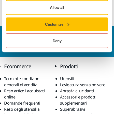
platorelli, posizionati tra il platorello e il disco abrasivo,
Allow all
devono essere cambiati regolarmente.
Customize
Contattaci
Deny
Vuoi saperne di più?
Contattaci
e il nostro team di
esperti risponderà al più presto alle tue domande.
Ecommerce
Prodotti
Termini e condizioni
Utensili
generali di vendita
Levigatura senza polvere
Reso articoli acquistati
Abrasivi e lucidanti
online
Accessori e prodotti
Domande frequenti
supplementari
Reso degli utensili a
Superabrasivi