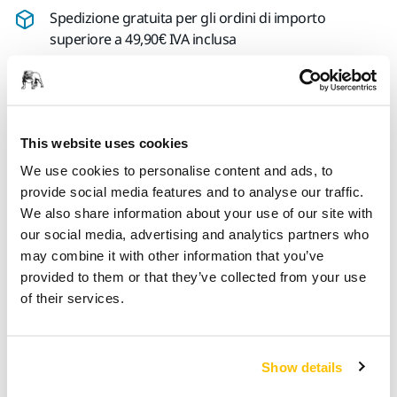
Spedizione gratuita per gli ordini di importo
superiore a 49,90€ IVA inclusa
Pagamento sicuro con carta di credito
Spedizione tracciabile
Effettua un reso facilmente su www.mirka.com/it-
This website uses cookies
it/supporto/reso-articoli
We use cookies to personalise content and ads, to
provide social media features and to analyse our traffic.
We also share information about your use of our site with
Informazioni sul prodotto
our social media, advertising and analytics partners who
may combine it with other information that you’ve
Dettagli tecnici
Download
provided to them or that they’ve collected from your use
of their services.
Proteggi platorello da 75x100mm. I proteggi platorelli Mirka
sono progettati per proteggere il platorello dall’usura
Show details
durante le levigature aggressive e continuative con prodotti
net, prolungandone la durata. Questi convenienti proteggi