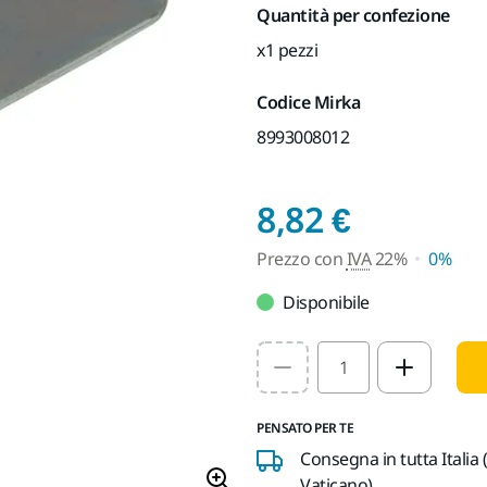
Quantità per confezione
x1 pezzi
Codice Mirka
8993008012
Prezzo 
8,82 €
Prezzo con
IVA
22%
0%
Disponibile
Select quantity value
PENSATO PER TE
Consegna in tutta Italia 
Vaticano)