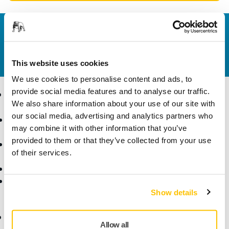
Contattaci
Vuoi saperne di più?
Contattaci
e il nostro team di
esperti risponderà al più presto alle tue domande.
This website uses cookies
We use cookies to personalise content and ads, to
provide social media features and to analyse our traffic.
Ecommerce
Prodotti
We also share information about your use of our site with
our social media, advertising and analytics partners who
Termini e condizioni
Utensili
may combine it with other information that you’ve
generali di vendita
Levigatura senza polvere
provided to them or that they’ve collected from your use
Reso articoli acquistati
Abrasivi e lucidanti
of their services.
online
Accessori e prodotti
Domande frequenti
supplementari
Reso degli utensili a
Superabrasivi
batteria e delle batterie
Prodotti Principali
Show details
intelligenti Mirka
Esperienza
Supporto
Allow all