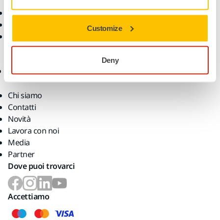
Settori
Download
Applicazioni
Condizioni di garanzia
Customize
Soluzioni
Customer Service
Aiuto
App myMirka
Deny
Azienda
Chi siamo
Contatti
Novità
Lavora con noi
Media
Partner
Dove puoi trovarci
Accettiamo