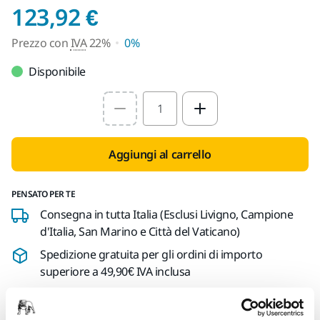
Prezzo con IVA 22%
123,92 €
Prezzo con
IVA
22%
0%
Disponibile
Select quantity value
Aggiungi al carrello
PENSATO PER TE
Consegna in tutta Italia (Esclusi Livigno, Campione
d'Italia, San Marino e Città del Vaticano)
Spedizione gratuita per gli ordini di importo
superiore a 49,90€ IVA inclusa
Pagamento sicuro con carta di credito
Spedizione tracciabile