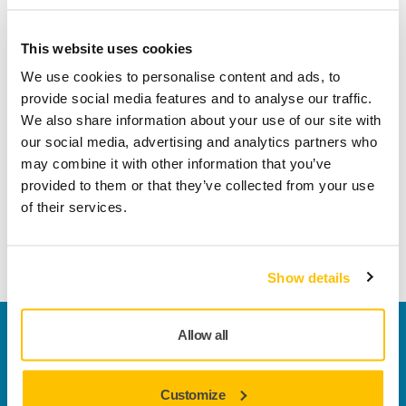
Effettua un reso facilmente su www.mirka.com/it-
This website uses cookies
it/supporto/reso-articoli
We use cookies to personalise content and ads, to
provide social media features and to analyse our traffic.
We also share information about your use of our site with
Informazioni sul prodotto
our social media, advertising and analytics partners who
may combine it with other information that you’ve
provided to them or that they’ve collected from your use
Questo supporto per sacchetto rifiuti può essere aggiunto al
of their services.
carrello Mirka® Modular. Dietro al sacchetto si trova un
supporto reggi-cavo.
Show details
Contattaci
Allow all
Vuoi saperne di più?
Contattaci
e il nostro team di
esperti risponderà al più presto alle tue domande.
Customize