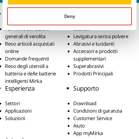
Ecommerce
Prodotti
Deny
Termini e condizioni
Utensili
generali di vendita
Levigatura senza polvere
Reso articoli acquistati
Abrasivi e lucidanti
online
Accessori e prodotti
Domande frequenti
supplementari
Reso degli utensili a
Superabrasivi
batteria e delle batterie
Prodotti Principali
intelligenti Mirka
Esperienza
Supporto
Settori
Download
Applicazioni
Condizioni di garanzia
Soluzioni
Customer Service
Aiuto
App myMirka