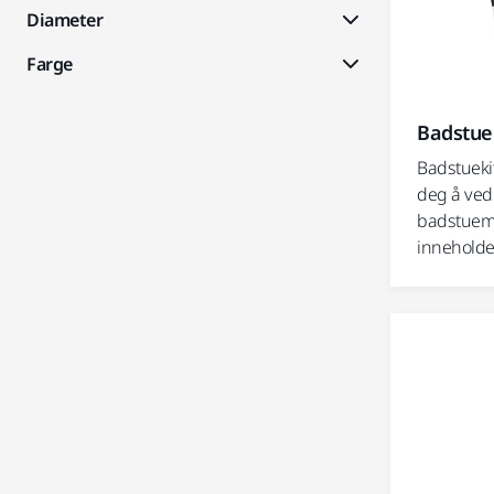
Diameter
Farge
Badstuek
Badstuekit
deg å vedl
badstuemil
inneholder