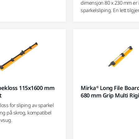
dimensjon 80 x 230 mm er i
sparkelsliping. En lett tilgje
ipekloss 115x1600 mm
Mirka® Long File Board
t
680 mm Grip Multi Rig
loss for sliping av sparkel
ng på skrog, kompatibel
avsug.