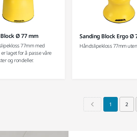
 Block Ø 77 mm
Sanding Block Ergo Ø
slipekloss 77mm med
Håndslipekloss 77mm uten
 er laget for å passe våre
er og rondeller.
1
2