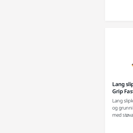
Lang sl
Grip Fas
Lang slipk
og grunni
med støv