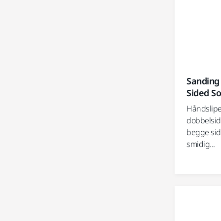
Sanding 
Sided S
Håndslip
dobbelsid
begge side
smidig...