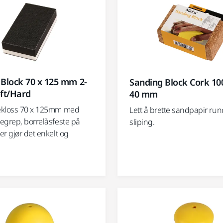
Block 70 x 125 mm 2-
Sanding Block Cork 100
oft/Hard
40 mm
ekloss 70 x 125mm med
Lett å brette sandpapir run
egrep, borrelåsfeste på
sliping.
r gjør det enkelt og