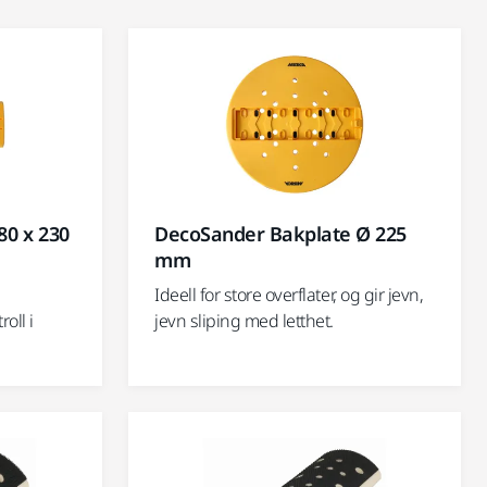
80 x 230
DecoSander Bakplate Ø 225
mm
Ideell for store overflater, og gir jevn,
oll i
jevn sliping med letthet.