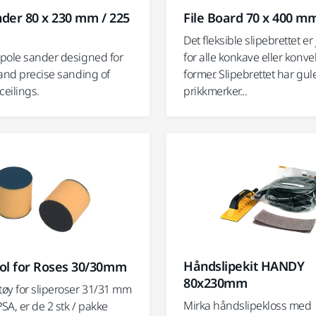
der 80 x 230 mm / 225
File Board 70 x 400 m
Det fleksible slipebrettet er
pole sander designed for
for alle konkave eller konv
 and precise sanding of
former. Slipebrettet har gul
ceilings.
prikkmerker...
Håndslipekit HANDY
ol for Roses 30/30mm
80x230mm
øy for sliperoser 31/31 mm
Mirka håndslipekloss med
PSA, er de 2 stk / pakke