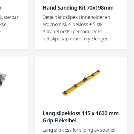
m
Hand Sanding Kit 70x198mm
 justerbar
Dette håndslipekit inneholder en
ekse
ergonomisk slipekloss + 5 stk.
e
Abranet nettsliperondeller. Et
nettslipepapir varer mye lenger...
Lang slipekloss 115 x 1600 mm
Grip Fleksibel
Lang slipkloss for sliping av sparkel