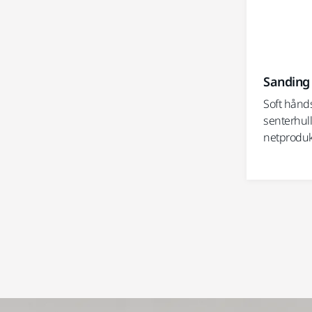
Sanding
Soft hånd
senterhull
netprodukt