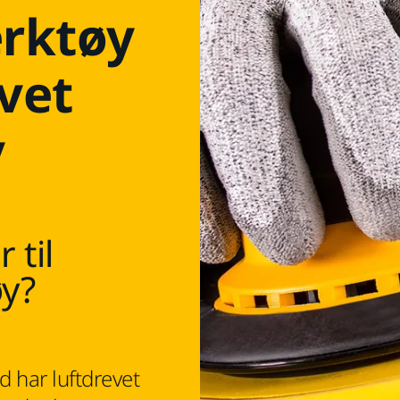
erktøy
evet
y
 til
øy?
d har luftdrevet