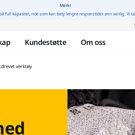
Gå til innhold
Merk!
på full kapasitet, noe som kan bety lengre responstider enn vanlig. Vi ta
kap
Kundestøtte
Om oss
ftdrevet verktøy
med