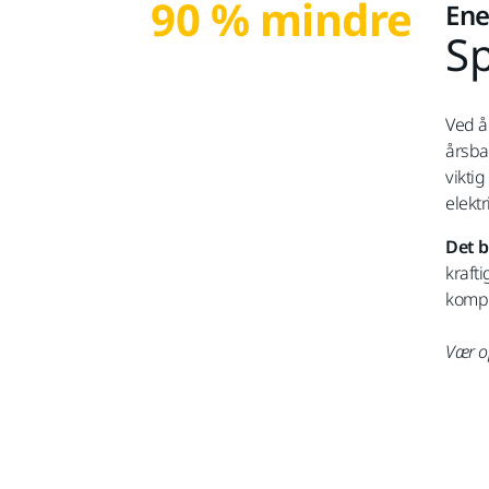
90 % mindre
Ene
Sp
Ved å
årsba
vikti
elekt
Det b
kraft
kompre
Vær o