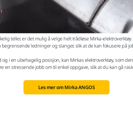
lig teller, er det mulig å velge helt trådløse Mirka-elektroverktøy
 begrensende ledninger og slanger, slik at de kan fokusere på jo
ted og i en ubehagelig posisjon, kan Mirkas elektroverktøy, som 
øre en stressende jobb om til enkel oppgave, slik at du kan gå raske
Les mer om Mirka ANGOS