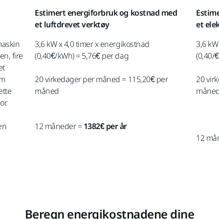
Estimert energiforbruk og kostnad med
Estim
et luftdrevet verktøy
et ele
maskin
3,6 kW x 4,0 timer x energikostnad
3,6 kW
en, fire
(0,40€/kWh) = 5,76€ per dag
(0,40/
et
om
20 virkedager per måned = 115,20€ per
20 vir
ette
måned
måne
r.
en
12 måneder =
1382€ per år
12 må
Beregn energikostnadene dine