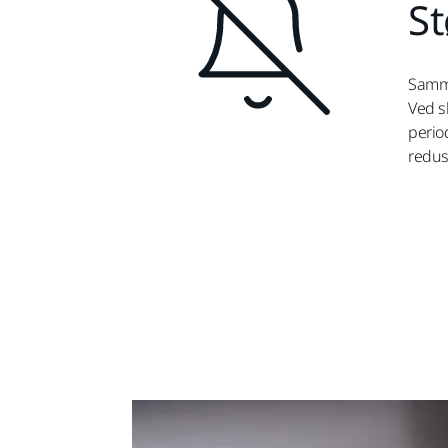
St
Samme
Ved sl
perio
redus