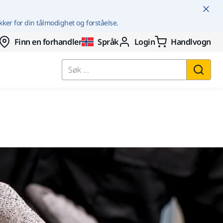
kker for din tålmodighet og forståelse.
Finn en forhandler
Språk
Login
Handlvogn
Søk ...