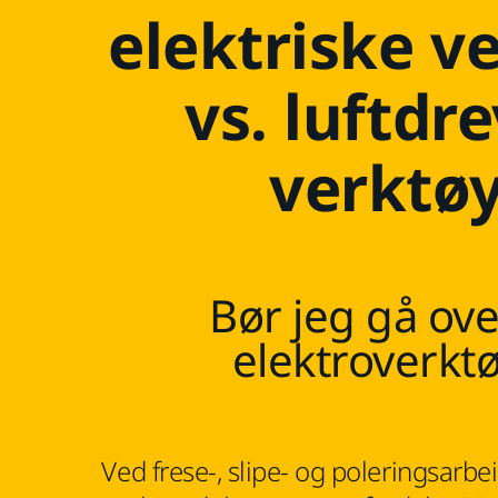
elektriske v
vs. luftdr
verktø
Bør jeg gå over
elektroverkt
Ved frese-, slipe- og poleringsarbei