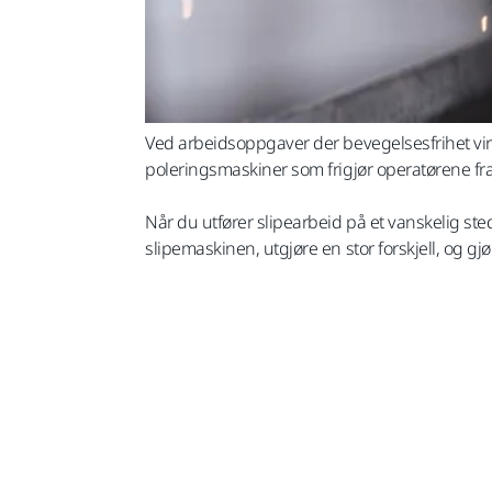
Ved arbeidsoppgaver der bevegelsesfrihet virke
poleringsmaskiner som frigjør operatørene fra
Når du utfører slipearbeid på et vanskelig s
slipemaskinen, utgjøre en stor forskjell, og gj