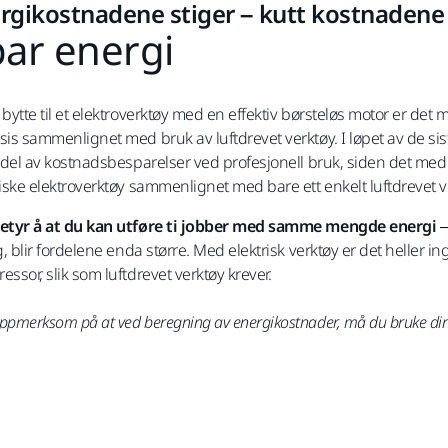
rgikostnadene stiger – kutt kostnadene
ar energi
 bytte til et elektroverktøy med en effektiv børsteløs motor er de
sis sammenlignet med bruk av luftdrevet verktøy. I løpet av de sis
g del av kostnadsbesparelser ved profesjonell bruk, siden det me
riske elektroverktøy sammenlignet med bare ett enkelt luftdrevet v
etyr å at du kan utføre ti jobber med samme mengde energi
–
ig, blir fordelene enda større. Med elektrisk verktøy er det heller
ssor, slik som luftdrevet verktøy krever.
ppmerksom på at ved beregning av energikostnader, må du bruke din e