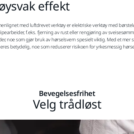
øysvak effekt
nlignet med luftdrevet verktøy er elektriske verktøy med børstelø
ipearbeider, f.eks. fjerning av rust eller rengjøring av sveisesømm
der, noe som gjør bruk av hørselsvern spesielt viktig. Med et mer s
eres betydelig, noe som reduserer risikoen for yrkesmessig hørsel
Bevegelsesfrihet
Velg trådløst