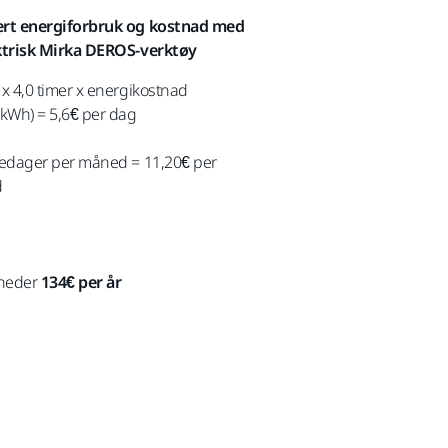
ert energiforbruk og kostnad med
ktrisk Mirka DEROS-verktøy
 x 4,0 timer x energikostnad
€kWh) = 5,6€ per dag
kedager per måned = 11,20€ per
d
neder
134€ per år