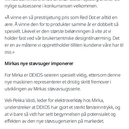
nylige suksessene i konkurransen velkommen.
«Å vinne en så prestisjetung pris som Red Dot er alltid en
ære. Å vinne den for to produkter samme år er dobbelt så
spesielt. Likevel er den største belønningen å vite at vi
holder fast ved vår brukersentriske designtilnærming. Det
er en av måtene vi opprettholder tilliten kundene våre har til
oss.»
Mirkas nye støvsuger imponerer
For Mirka er DEXOS-seieren spesielt viktig, ettersom denne
nye maskinen representerer et dristig skritt fremover i
utviklingen av Mirkas støvavsugsserie.
Veli-Pekka Västi, leder for elektroverktøy hos Mirka,
understreker at DEXOS har gjort et sterkt førsteinntrykk, og
at vi bare så vidt har sett begynnelsen på potensialet og
effekten av den nye støvsugerserien på markedet.