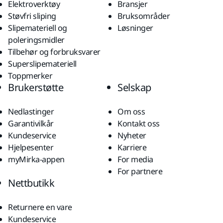
Elektroverktøy
Bransjer
Støvfri sliping
Bruksområder
Slipemateriell og
Løsninger
poleringsmidler
Tilbehør og forbruksvarer
Superslipemateriell
Toppmerker
Brukerstøtte
Selskap
Nedlastinger
Om oss
Garantivilkår
Kontakt oss
Kundeservice
Nyheter
Hjelpesenter
Karriere
myMirka-appen
For media
For partnere
Nettbutikk
Returnere en vare
Kundeservice