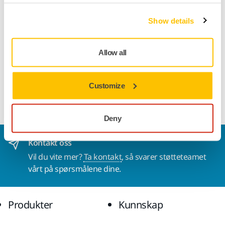
For ytterligere informasjon, vennligst kontakt Stefan
Show details
Sjöberg, administrerende direktør i Mirka, eller Veli-
Pekka Västi, leder for elektroverktøy i Mirka.
Allow all
stefan.sjoberg@mirka.com, +358 20 7602 631
veli-pekka.vasti@mirka.com, +358 40 584 1577
Customize
Les mer om Mirkas prisvinnende verktøy
Deny
Kontakt oss
Vil du vite mer?
Ta kontakt
, så svarer støtteteamet
vårt på spørsmålene dine.
Produkter
Kunnskap