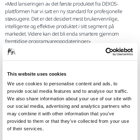
«Med lanseringen av det første produktet fra DEXOS-
plattformen har vi satt en ny standard for profesjonelle
støvsugere. Det er det desidert mest brukervennlige,
intelligente og effektive produktet i sitt segment på
markedet. Videre kan det bli enda smartere gjennom
fremtidige programvareoppdateringer.»
Årets priser er nok en fjær i hatten for Mirka for
produktutvikling og viser frem selskapets ekspertise og
innovasjon. Begge produktene produseres lokalt ved Mirkas
This website uses cookies
produksjonsanlegg i Jakobstad, Finland.
We use cookies to personalise content and ads, to
provide social media features and to analyse our traffic.
Red Dot Design Award er en årlig konkurranse som
We also share information about your use of our site with
anerkjenner produkter, kommunikasjonsprosjekter og
our social media, advertising and analytics partners who
design, der vinnerne velges ut av et internasjonalt
may combine it with other information that you’ve
ekspertpanel. Tidligere vinnere inkluderer Apples AirPods
provided to them or that they’ve collected from your use
Pro, Bahcos trådløse beskjæringssaks BCL23 og Volvos
of their services.
elektriske XC40.