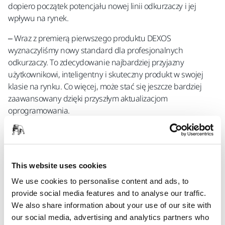
dopiero początek potencjału nowej linii odkurzaczy i jej
wpływu na rynek.
– Wraz z premierą pierwszego produktu DEXOS
wyznaczyliśmy nowy standard dla profesjonalnych
odkurzaczy. To zdecydowanie najbardziej przyjazny
użytkownikowi, inteligentny i skuteczny produkt w swojej
klasie na rynku. Co więcej, może stać się jeszcze bardziej
zaawansowany dzięki przyszłym aktualizacjom
oprogramowania.
Tegoroczne nagrody to kolejny dowód uznania dla działu
rozwoju produktów Mirki, który potwierdza wiedzę,
doświadczenie i innowacyjność firmy. Oba produkty są
This website uses cookies
wytwarzane lokalnie, w zakładach produkcyjnych Mirki w
Jakobstad w Finlandii.
We use cookies to personalise content and ads, to
provide social media features and to analyse our traffic.
We also share information about your use of our site with
Red Dot Design Award to coroczny konkurs, który wyróżnia
our social media, advertising and analytics partners who
produkty, projekty komunikacyjne i wzornictwo, a laureaci