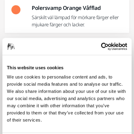
Polersvamp Orange Våfflad
Särskilt väl lämpad för mörkare färger eller
mjukare färger och lacker.
Poleringssvamp Svart Slät
En nätformad platt skumsvamp för
borttagning av hologram.
This website uses cookies
We use cookies to personalise content and ads, to
Poleringssvamp Vit Slät
provide social media features and to analyse our traffic.
We also share information about your use of our site with
Sl't hård polersvamp, designad för OEM-
our social media, advertising and analytics partners who
applikationer med Mirka® ROP2-312NV
may combine it with other information that you’ve
polermaskin
provided to them or that they’ve collected from your use
of their services.
Poleringssvamp Svart M Våfflad