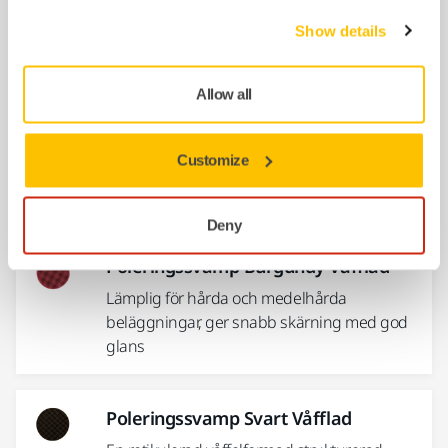
För polering av mörkare kulörer i
Show details
kombination med Polarshine® 12 Black
polermedel.
Allow all
Poleringssvamp Vit Våfflad
Customize
Vit våffelformad polersvamp i skum för olika
ändamål.
Deny
Poleringssvamp Burgundy Våfflad
Lämplig för hårda och medelhårda
beläggningar, ger snabb skärning med god
glans
Poleringssvamp Svart Våfflad