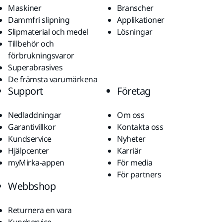
Maskiner
Branscher
Dammfri slipning
Applikationer
Slipmaterial och medel
Lösningar
Tillbehör och
förbrukningsvaror
Superabrasives
De främsta varumärkena
Support
Företag
Nedladdningar
Om oss
Garantivillkor
Kontakta oss
Kundservice
Nyheter
Hjälpcenter
Karriär
myMirka-appen
För media
För partners
Webbshop
Returnera en vara
Kundservice