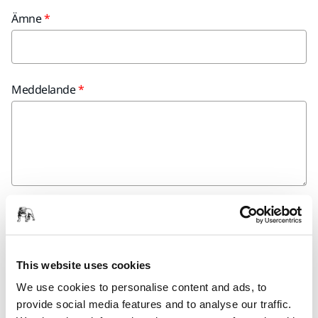
Ämne
Meddelande
Ja, jag vill få mejl om nya produkter och exklusiva
erbjudanden från Mirka. Jag kan avregistrera mig när
som helst.
This website uses cookies
Ja, jag har läst och godkänner villkoren för Mirkas
We use cookies to personalise content and ads, to
integritetspolicy.*
provide social media features and to analyse our traffic.