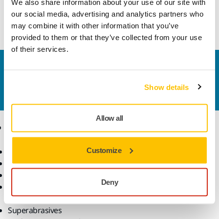
We also share information about your use of our site with
Skicka
our social media, advertising and analytics partners who
may combine it with other information that you’ve
provided to them or that they’ve collected from your use
of their services.
Kontakta oss
Vill du veta mer?
Kontakta oss
så besvarar vår
Show details
kundservice gärna dina frågor.
Allow all
Produkter
Kunskap
Customize
Maskiner
Branscher
Dammfri slipning
Applikationer
Slipmaterial och medel
Lösningar
Deny
Tillbehör och
förbrukningsvaror
Superabrasives