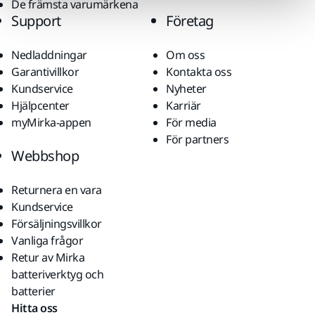
De främsta varumärkena
Support
Företag
Nedladdningar
Om oss
Garantivillkor
Kontakta oss
Kundservice
Nyheter
Hjälpcenter
Karriär
myMirka-appen
För media
För partners
Webbshop
Returnera en vara
Kundservice
Försäljningsvillkor
Vanliga frågor
Retur av Mirka
batteriverktyg och
batterier
Hitta oss