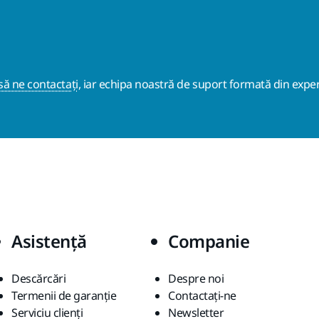
ă ne contactați
, iar echipa noastră de suport formată din exper
Asistență
Companie
Descărcări
Despre noi
Termenii de garanție
Contactaţi-ne
Serviciu clienți
Newsletter