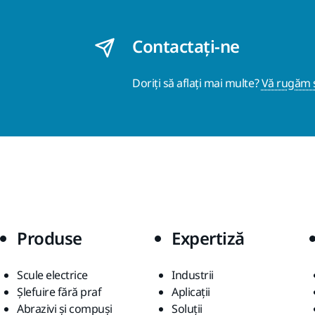
Contactaţi-ne
Doriți să aflați mai multe?
Vă rugăm s
Produse
Expertiză
Scule electrice
Industrii
Șlefuire fără praf
Aplicații
Abrazivi și compuși
Soluții